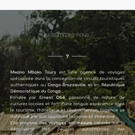
Qui sommes-nous ?
Mwana Mboka Tours
est une agence de voyages
spécialisée dans la conception de circuits touristiques
authentiques au
Congo-Brazzaville
et en
République
Démocratique du Congo
.
Fondée par
Ernest Obé
, passionné de nature, de
cultures locales et fort d’une longue expérience dans
le tourisme, l’hôtellerie et l’événementiel, l’agence se
distingue par son approche humaine et immersive.
Elle propose des
voyages sur mesure
centrés sur la
découverte des peuples autochtones, des