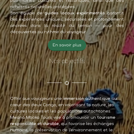
patrimoines culturels et historiques, ainsi que des
richesses naturelles protégées.
Son équipe de
guides locaux expérimentés
garantit
des expériences uniques, sécurisées et profondément
ancrées dans la réalité du terrain — pour des
découvertes au rythme du voyageur.
En savoir plus
Nos objectifs
Offrir aux voyageurs une
immersion authentique
au
cœur des deux Congo, en valorisant la nature, les
cultures locales et les populations autochtones.
Mwana Mboka Tours vise à promouvoir un
tourisme
responsable et durable
, qui favorise les échanges
humains, la préservation de l’environnement et le