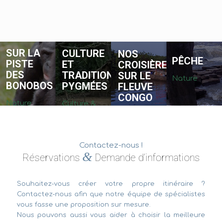
SUR LA
CULTURE
NOS
PÊCHE
PISTE
ET
CROISIÈRES
DES
TRADITION
SUR LE
Nature
BONOBOS
PYGMÉES
FLEUVE
CONGO
Nature
Culture &
Nature &
Rencontre
Rencontre
Contactez-nous !
&
Réservations
Demande d’informations
Souhaitez-vous créer votre propre itinéraire ?
Contactez-nous afin que notre équipe de spécialistes
vous fasse une proposition sur mesure.
Nous pouvons aussi vous aider à choisir la meilleure