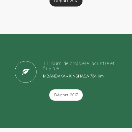
Départ 2017
11 jours de croisière lacustre et
fluviale
MBANDAKA – KINSHASA 734 Km
Départ 2017