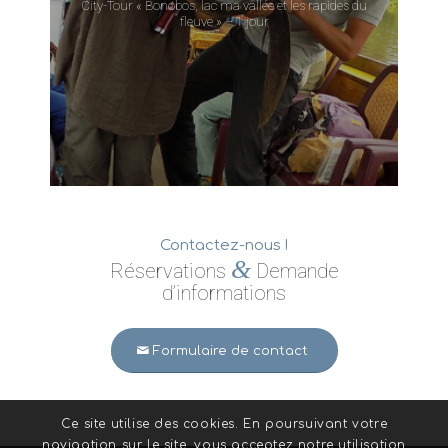
City-Tour « Bonobos, lac ma vallée et les rapides du
fleuve » – 1 jour
Contactez-nous !
&
Réservations
Demande
d’informations
Formulaire de contact
Ce site utilise des cookies. En poursuivant votre
navigation sur le site, vous acceptez notre utilisation