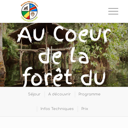
Au Coeur
de la
forêt du
Congo
Séjour
A découvrir
Programme
Infos Techniques
Prix