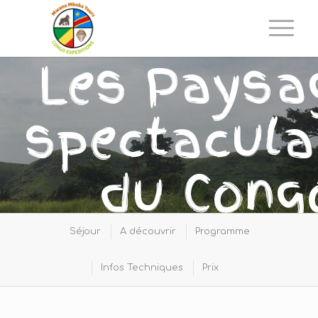
Les Paysa
spectacula
du Cong
central
Séjour
A découvrir
Programme
Infos Techniques
Prix