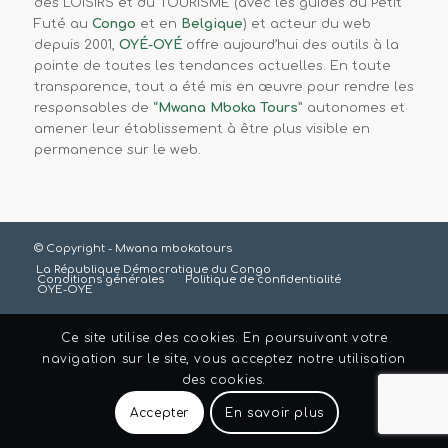
des LOISIRS et du TOURISME (avec les guides du Petit
Futé au
Congo
et en
Belgique
) et acteur du web
depuis 2001,
OYÉ-OYÉ
offre aujourd’hui des outils à la
pointe de toutes les tendances actuelles. En toute
transparence, tout a été mis en œuvre pour rendre les
responsables de
“
Mwana Mboka Tours
” autonomes et
amener leur établissement à être plus visible en
permanence sur le web.
© Copyright - Mwana mbokatours
La République Démocratique du Congo
Conditions générales
Politique de confidentialité
OYÉ-OYÉ
Ce site utilise des cookies. En poursuivant votre
navigation sur le site, vous acceptez notre utilisation
des cookies.
Accepter
En savoir plus