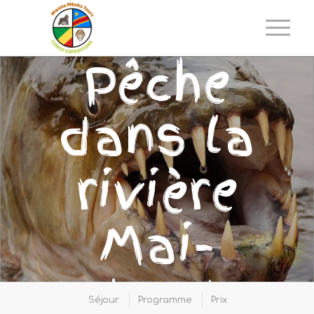
Pêche
dans la
rivière
Mai-
Ndombe
Séjour
Programme
Prix