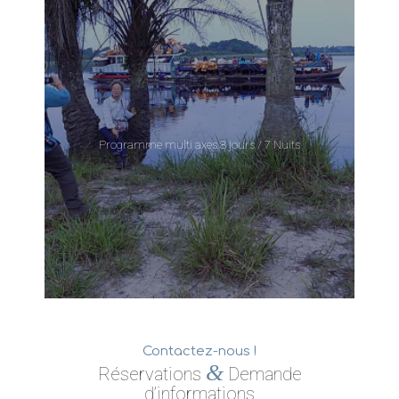
Programme multi axes 8 jours / 7 Nuits
Contactez-nous !
&
Réservations
Demande
d’informations